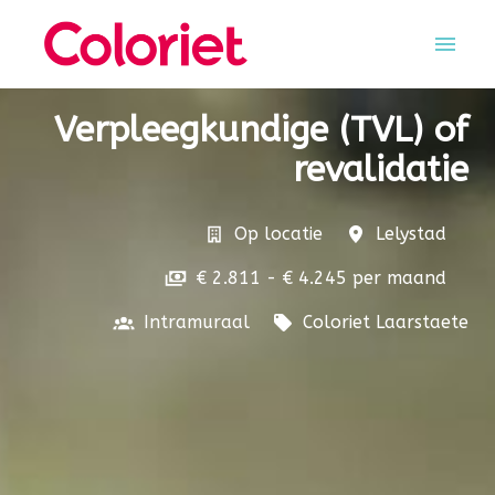
Overslaan
naar
Homepagina
content
Verpleegkundige (TVL) of
revalidatie
Op locatie
Lelystad
€ 2.811 - € 4.245 per maand
Intramuraal
Coloriet Laarstaete